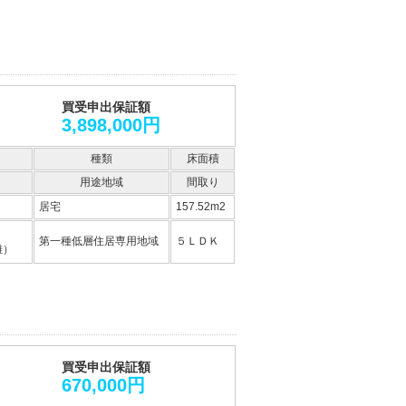
買受申出保証額
3,898,000円
種類
床面積
用途地域
間取り
居宅
157.52m2
第一種低層住居専用地域
５ＬＤＫ
離）
買受申出保証額
670,000円