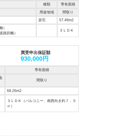
種類
専有面積
用途地域
間取り
居宅
57.48m2
離）
３ＬＤＫ
道路距離）
買受申出保証額
930,000円
類
専有面積
地
間取り
68.26m2
３ＬＤＫ（バルコニー、南西向き約７．５
㎡）