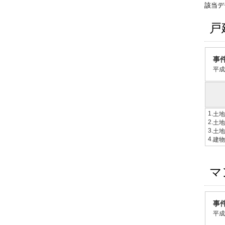
該当デ
戸
事
平成
1.
土地
2.
土地
3.
土地
4.
建物
マ
事
平成