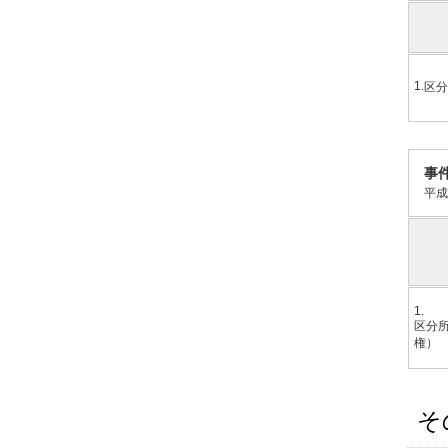
1.
区分
事
平成
1.
区分
権）
そ