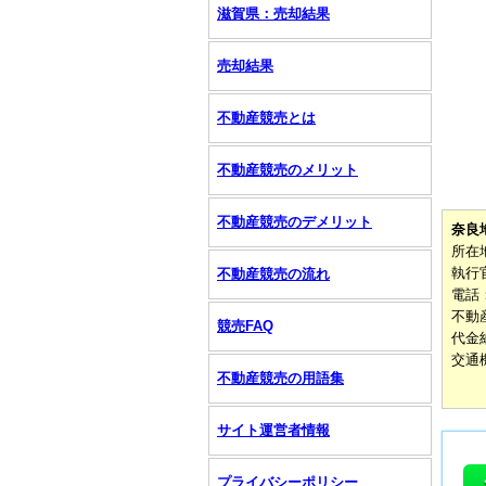
滋賀県：売却結果
売却結果
不動産競売とは
不動産競売のメリット
不動産競売のデメリット
奈良
所在
執行
不動産競売の流れ
電話：0
不動産
競売FAQ
代金納
交通
不動産競売の用語集
サイト運営者情報
プライバシーポリシー