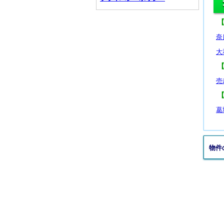
奈
大
売
葛
物件