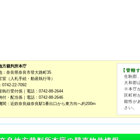
地方裁判所本庁
【管轄
地：奈良県奈良市登大路町35
生駒郡
官室（入札手続・動産執行等）
大和郡
742-22-7092
※本庁
執行受付係｜電話：0742-88-2644
区町村
付・配当係｜電話：0742-88-2646
能性が
機関：近鉄奈良線奈良駅1番出口から東方向へ約200m
さい。