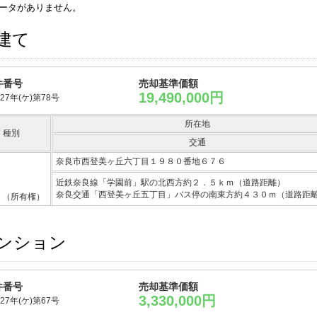
ータがありません。
建て
件番号
売却基準価額
19,490,000円
27年(ケ)第78号
所在地
種別
交通
奈良市西登美ヶ丘六丁目１９８０番地６７６
近鉄奈良線「学園前」駅の北西方約２．５ｋｍ（道路距離）
奈良交通「西登美ヶ丘五丁目」バス停の南東方約４３０ｍ（道路距
（所有権）
ンション
件番号
売却基準価額
3,330,000円
27年(ケ)第67号