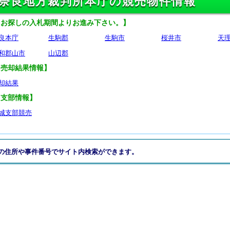
奈良地方裁判所本庁の競売物件情報
【お探しの入札期間よりお進み下さい。】
良本庁
生駒郡
生駒市
桜井市
天
和郡山市
山辺郡
【売却結果情報】
却結果
【支部情報】
城支部競売
の住所や事件番号でサイト内検索ができます。