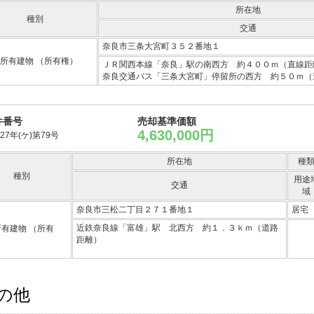
所在地
種別
交通
奈良市三条大宮町３５２番地１
所有建物
（所有権）
ＪＲ関西本線「奈良」駅の南西方 約４００ｍ（直線距
奈良交通バス「三条大宮町」停留所の西方 約５０ｍ（
件番号
売却基準価額
4,630,000円
27年(ケ)第79号
所在地
種
種別
用途
交通
域
奈良市三松二丁目２７１番地１
居宅
近鉄奈良線「富雄」駅 北西方 約１．３ｋｍ（道路
所有建物
（所有
距離）
の他