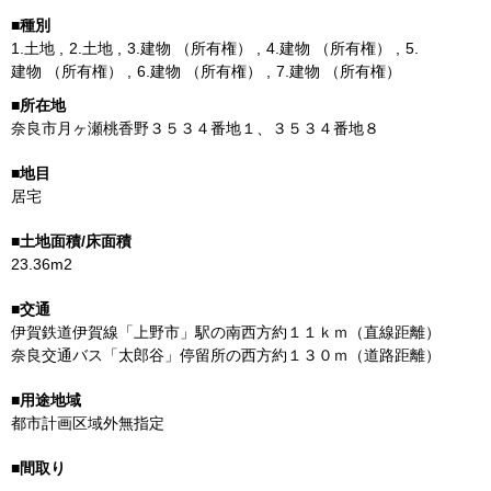
1.
土地
2.
土地
3.
建物
（所有権）
4.
建物
（所有権）
5.
建物
（所有権）
6.
建物
（所有権）
7.
建物
（所有権）
奈良市月ヶ瀬桃香野３５３４番地１、３５３４番地８
居宅
23.36m2
伊賀鉄道伊賀線「上野市」駅の南西方約１１ｋｍ（直線距離）
奈良交通バス「太郎谷」停留所の西方約１３０ｍ（道路距離）
都市計画区域外無指定