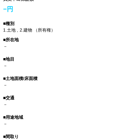
−円
1.
土地
2.
建物
（所有権）
－
－
－
－
－