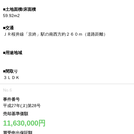
59.92m2
ＪＲ桜井線「京終」駅の南西方約２６０ｍ（道路距離）
３ＬＤＫ
事件番号
平成27年(ヌ)第28号
売却基準価額
11,630,000円
買受申出保証額