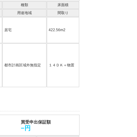
種類
床面積
用途地域
間取り
居宅
422.56m2
都市計画区域外無指定
１４ＤＫ＋物置
買受申出保証額
−円