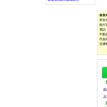
奈良
所在
執行
電話：0
不動産
代金納
交通
奈
大