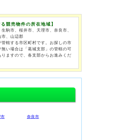
する競売物件の所在地域】
、生駒市、桜井市、天理市、奈良市、
山市、山辺郡
が管轄する市区町村です。お探しの市
が無い場合は「葛城支部」の管轄の可
ありますので、各支部からお進みくだ
理市
奈良市