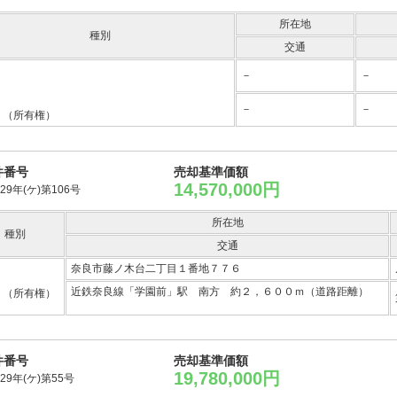
所在地
種別
交通
－
－
－
－
（所有権）
件番号
売却基準価額
14,570,000円
29年(ケ)第106号
所在地
種別
交通
奈良市藤ノ木台二丁目１番地７７６
近鉄奈良線「学園前」駅 南方 約２，６００ｍ（道路距離）
（所有権）
件番号
売却基準価額
19,780,000円
29年(ケ)第55号