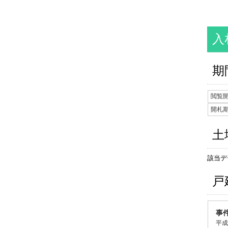
入
期
閲覧
開札
土
該当デ
戸
事
平成