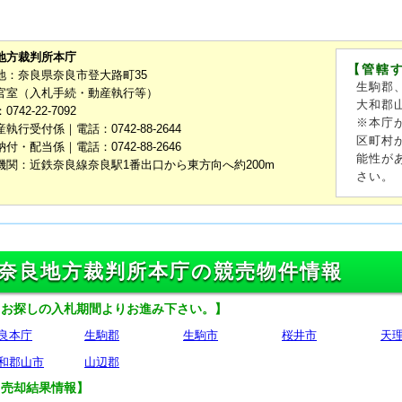
地方裁判所本庁
【管轄
地：奈良県奈良市登大路町35
生駒郡
官室（入札手続・動産執行等）
大和郡
742-22-7092
※本庁
執行受付係｜電話：0742-88-2644
区町村
付・配当係｜電話：0742-88-2646
能性が
機関：近鉄奈良線奈良駅1番出口から東方向へ約200m
さい。
奈良地方裁判所本庁の競売物件情報
【お探しの入札期間よりお進み下さい。】
良本庁
生駒郡
生駒市
桜井市
天
和郡山市
山辺郡
【売却結果情報】