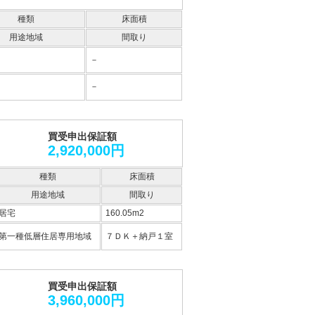
種類
床面積
用途地域
間取り
－
－
買受申出保証額
2,920,000円
種類
床面積
用途地域
間取り
居宅
160.05m2
第一種低層住居専用地域
７ＤＫ＋納戸１室
買受申出保証額
3,960,000円