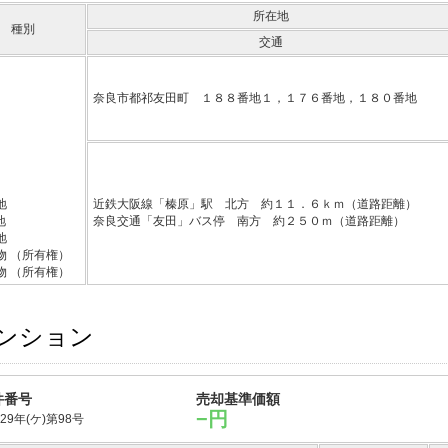
所在地
種別
交通
奈良市都祁友田町 １８８番地１，１７６番地，１８０番地
地
近鉄大阪線「榛原」駅 北方 約１１．６ｋｍ（道路距離）
地
奈良交通「友田」バス停 南方 約２５０ｍ（道路距離）
地
物
（所有権）
物
（所有権）
ンション
件番号
売却基準価額
−円
29年(ケ)第98号