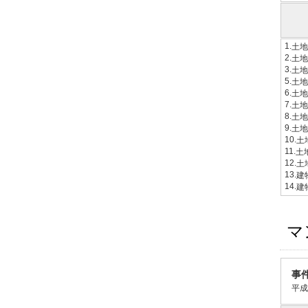
1.
土地
2.
土地
3.
土地
5.
土地
6.
土地
7.
土地
8.
土地
9.
土地
10.
土
11.
土
12.
土
13.
建
14.
建
マ
事
平成