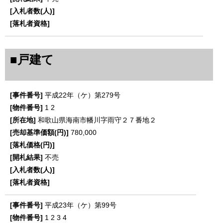
■戸建て
平成22年（ケ）第279号
1
2
和歌山県海南市幡川字雨守２７番地２
780,000
不売
平成23年（ケ）第99号
1
2
3
4