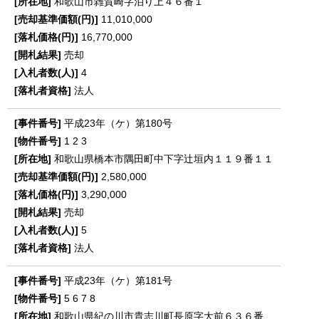
和歌山市雑賀崎字泊り上４６番１
11,010,000
16,770,000
売却
4
法人
平成23年（ケ）第180号
1
2
3
和歌山県橋本市隅田町中下字辻垣内１１９番１１
2,580,000
3,290,000
売却
5
法人
平成23年（ケ）第181号
5
6
7
8
和歌山県紀の川市貴志川町長原字大前６３６番