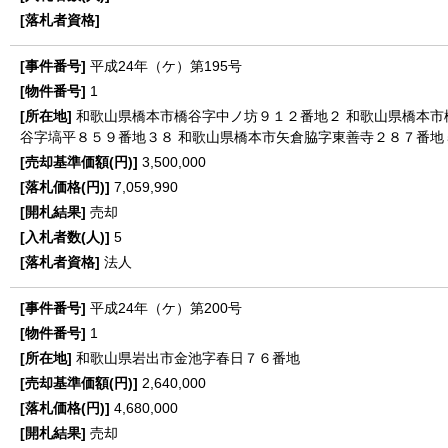
平成24年（ケ）第195号
1
和歌山県橋本市橋谷字中ノ坊９１２番地２
和歌山県橋本市
谷字塙平８５９番地３８
和歌山県橋本市矢倉脇字東善寺２８７番地
3,500,000
7,059,990
売却
5
法人
平成24年（ケ）第200号
1
和歌山県岩出市金池字春日７６番地
2,640,000
4,680,000
売却