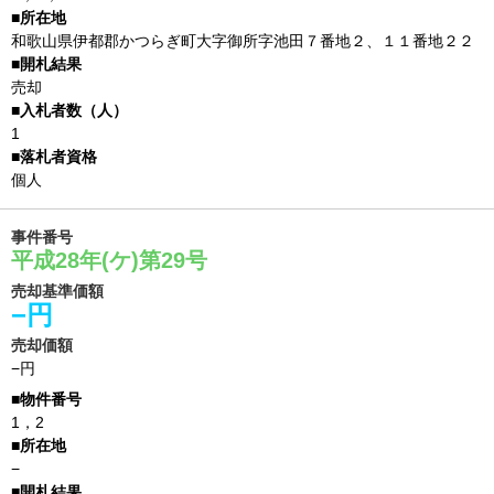
和歌山県伊都郡かつらぎ町大字御所字池田７番地２、１１番地２２
売却
1
個人
事件番号
平成28年(ケ)第29号
売却基準価額
−円
売却価額
−円
1，2
−