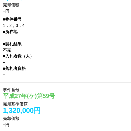
売却価額
−円
1，2，3，4
−
不売
−
−
事件番号
平成27年(ケ)第59号
売却基準価額
1,320,000円
売却価額
−円