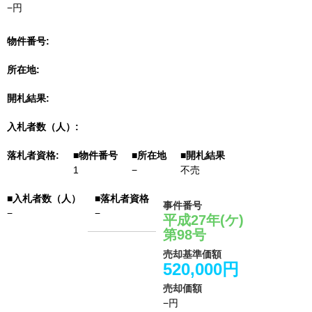
−円
物件番号
所在地
開札結果
入札者数（人）
落札者資格
1
−
不売
事件番号
−
−
平成27年(ケ)
第98号
売却基準価額
520,000円
売却価額
−円