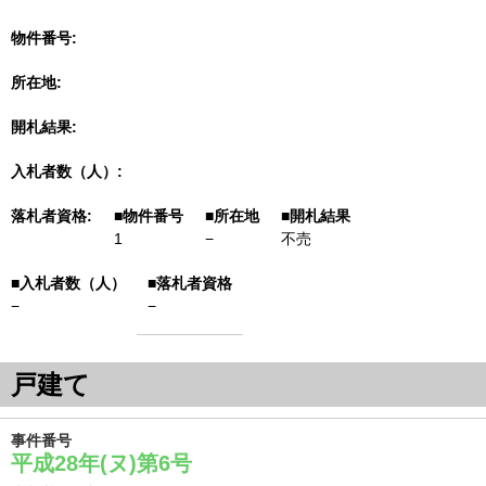
物件番号
所在地
開札結果
入札者数（人）
落札者資格
1
−
不売
−
−
戸建て
事件番号
平成28年(ヌ)第6号