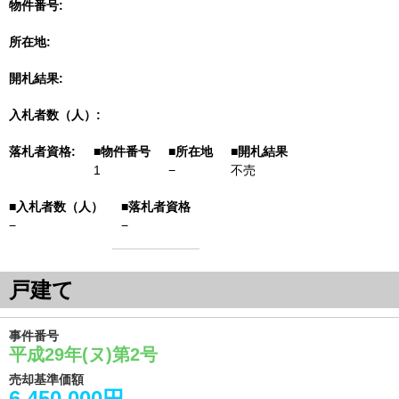
物件番号
所在地
開札結果
入札者数（人）
落札者資格
1
−
不売
−
−
戸建て
事件番号
平成29年(ヌ)第2号
売却基準価額
6,450,000円