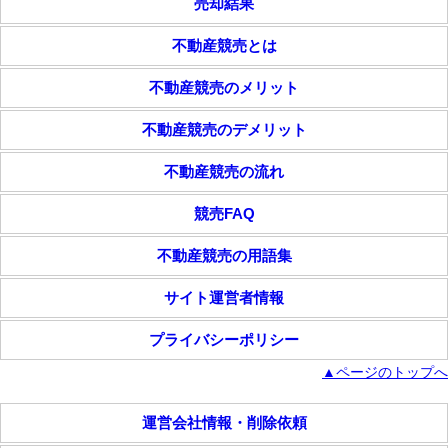
売却結果
新宮支部｜開札期日：平成29年10月19日
新宮支部｜開札期日：平成29年9月7日
不動産競売とは
新宮支部｜開札期日：平成29年6月22日
不動産競売のメリット
新宮支部｜開札期日：平成29年4月20日
新宮支部｜開札期日：平成29年2月23日
不動産競売のデメリット
＜平成28年＞
【和歌山本庁】
不動産競売の流れ
和歌山本庁｜開札期日：平成28年12月2日
競売FAQ
和歌山本庁｜開札期日：平成28年10月28日
和歌山本庁｜開札期日：平成28年10月7日
不動産競売の用語集
和歌山本庁｜開札期日：平成28年9月2日
サイト運営者情報
和歌山本庁｜開札期日：平成28年7月29日
和歌山本庁｜開札期日：平成28年7月1日
プライバシーポリシー
和歌山本庁｜開札期日：平成28年5月27日
▲ページのトップへ
和歌山本庁｜開札期日：平成28年4月15日
和歌山本庁｜開札期日：平成28年3月4日
運営会社情報・削除依頼
和歌山本庁｜開札期日：平成28年1月29日