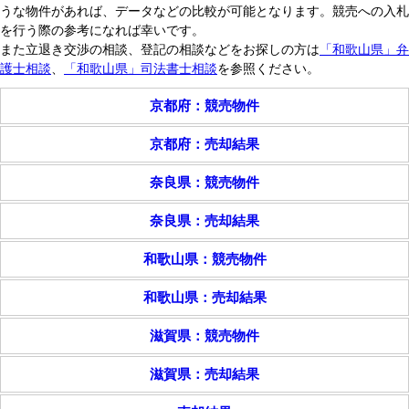
うな物件があれば、データなどの比較が可能となります。競売への入札
田辺支部｜開札期日：平成29年11月7日
を行う際の参考になれば幸いです。
田辺支部｜開札期日：平成29年9月12日
また立退き交渉の相談、登記の相談などをお探しの方は
「和歌山県」弁
田辺支部｜開札期日：平成29年7月4日
護士相談
、
「和歌山県」司法書士相談
を参照ください。
田辺支部｜開札期日：平成29年5月23日
京都府：競売物件
田辺支部｜開札期日：平成29年4月18日
田辺支部｜開札期日：平成29年3月7日
京都府：売却結果
田辺支部｜開札期日：平成29年1月17日
奈良県：競売物件
【御坊支部】
御坊支部｜開札期日：平成29年10月19日
奈良県：売却結果
御坊支部｜開札期日：平成29年8月31日
御坊支部｜開札期日：平成29年7月6日
和歌山県：競売物件
御坊支部｜開札期日：平成29年6月1日
和歌山県：売却結果
御坊支部｜開札期日：平成29年4月20日
御坊支部｜開札期日：平成29年3月9日
滋賀県：競売物件
御坊支部｜開札期日：平成29年1月26日
滋賀県：売却結果
【新宮支部】
新宮支部｜開札期日：平成29年12月7日